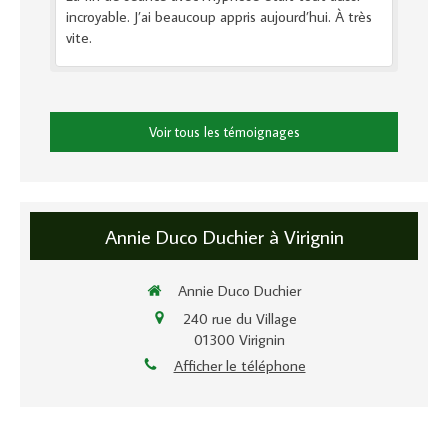
incroyable. J’ai beaucoup appris aujourd’hui. À très
vite.
Voir tous les témoignages
Annie Duco Duchier à Virignin
Annie Duco Duchier
240 rue du Village
01300
Virignin
Afficher le téléphone